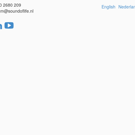
0 2680 209
English
Nederla
m@soundoflife.nl